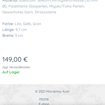
Material:
Edelstahl, Silikon-Ohrringverschlüsse (10 mm
Ø), Facettierte Glasperlen, Miyuki/Toho Perlen,
Gewachstes Garn, Strasssteine
Farbe:
Lila, Gelb, Grün
Länge:
9,7 cm
Breite:
3 cm
149,00
€
zzgl. Versandkosten
Auf Lager
© 2021 Marianna Avar
Home
E-shop