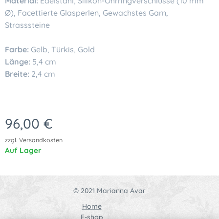
Material:
Edelstahl, Silikon-Ohrringverschlüsse (10 mm
Ø), Facettierte Glasperlen, Gewachstes Garn,
Strasssteine
Farbe:
Gelb, Türkis, Gold
Länge:
5,4 cm
Breite:
2,4 cm
96,00
€
zzgl. Versandkosten
Auf Lager
© 2021 Marianna Avar
Home
E-shop