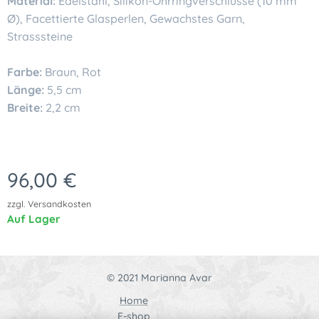
Material:
Edelstahl, Silikon-Ohrringverschlüsse (10 mm
Ø), Facettierte Glasperlen, Gewachstes Garn,
Strasssteine
Farbe:
Braun, Rot
Länge:
5,5 cm
Breite:
2,2 cm
96,00
€
zzgl. Versandkosten
Auf Lager
© 2021 Marianna Avar
Home
E-shop