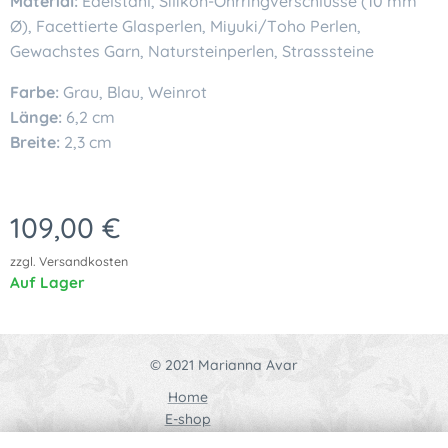
Material:
Edelstahl, Silikon-Ohrringverschlüsse (10 mm
Ø), Facettierte Glasperlen, Miyuki/Toho Perlen,
Gewachstes Garn, Natursteinperlen, Strasssteine
Farbe:
Grau, Blau, Weinrot
Länge:
6,2 cm
Breite:
2,3 cm
109,00
€
zzgl. Versandkosten
Auf Lager
© 2021 Marianna Avar
Home
E-shop
Kontakt