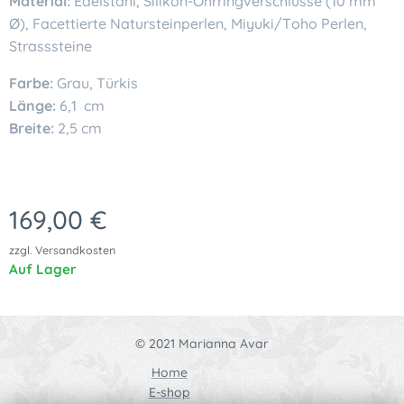
Material:
Edelstahl, Silikon-Ohrringverschlüsse (10 mm
Ø), Facettierte Natursteinperlen, Miyuki/Toho Perlen,
Strasssteine
Farbe:
Grau, Türkis
Länge:
6,1 cm
Breite:
2,5 cm
169,00
€
zzgl. Versandkosten
Auf Lager
© 2021 Marianna Avar
Home
E-shop