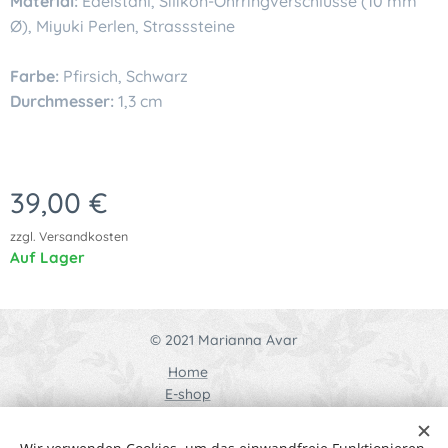
Material:
Edelstahl, Silikon-Ohrringverschlüsse (10 mm
Ø), Miyuki Perlen, Strasssteine
Farbe:
Pfirsich, Schwarz
Durchmesser:
1,3 cm
39,00
€
zzgl. Versandkosten
Auf Lager
© 2021 Marianna Avar
Home
E-shop
Kontakt
AGB